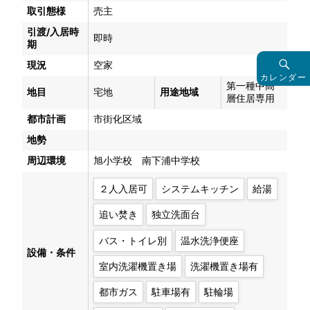
取引態様
売主
引渡/入居時
即時
期
現況
空家
カレンダー
第一種中高
地目
宅地
用途地域
層住居専用
都市計画
市街化区域
地勢
周辺環境
旭小学校 南下浦中学校
２人入居可
システムキッチン
給湯
追い焚き
独立洗面台
バス・トイレ別
温水洗浄便座
設備・条件
室内洗濯機置き場
洗濯機置き場有
都市ガス
駐車場有
駐輪場