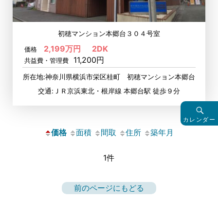
初穂マンション本郷台３０４号室
2,199万円
2DK
価格
11,200円
共益費・管理費
所在地:神奈川県横浜市栄区桂町 初穂マンション本郷台
交通:ＪＲ京浜東北・根岸線 本郷台駅 徒歩９分
カレンダー
価格
面積
間取
住所
築年月
1件
前のページにもどる