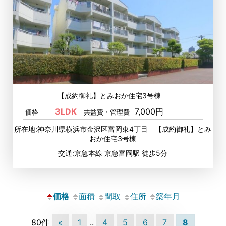
【成約御礼】とみおか住宅3号棟
3LDK
7,000円
価格
共益費・管理費
所在地:神奈川県横浜市金沢区富岡東4丁目 【成約御礼】とみ
おか住宅3号棟
交通:京急本線 京急富岡駅 徒歩5分
価格
面積
間取
住所
築年月
80件
«
1
..
4
5
6
7
8