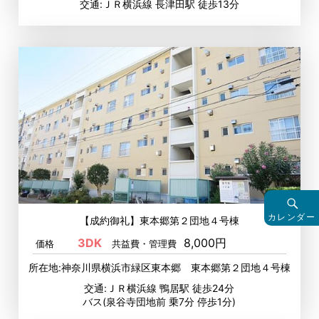
交通:ＪＲ横浜線 長津田駅 徒歩13分
カレンダー
【成約御礼】東本郷第２団地４号棟
3DK
8,000円
価格
共益費・管理費
所在地:神奈川県横浜市緑区東本郷 東本郷第２団地４号棟
交通:ＪＲ横浜線 鴨居駅 徒歩24分
バス(泉谷寺団地前 乗7分 停歩1分)