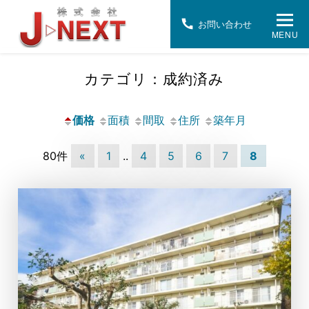
お問い合わせ
MENU
カテゴリ：成約済み
価格
面積
間取
住所
築年月
80件
«
1
..
4
5
6
7
8